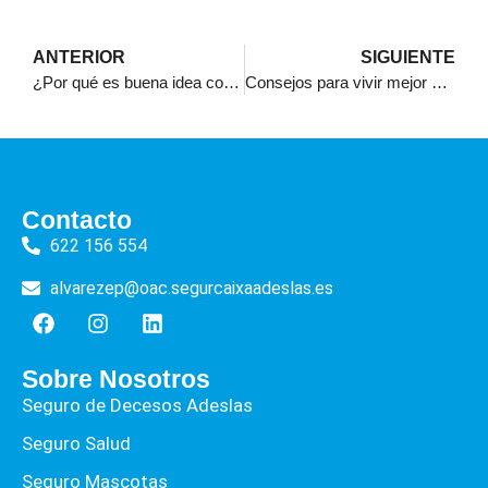
ANTERIOR
SIGUIENTE
¿Por qué es buena idea contratar los seguros de Adeslas?
Consejos para vivir mejor con Adeslas particulares
Contacto
622 156 554
alvarezep@oac.segurcaixaadeslas.es
Sobre Nosotros
Seguro de Decesos Adeslas
Seguro Salud
Seguro Mascotas